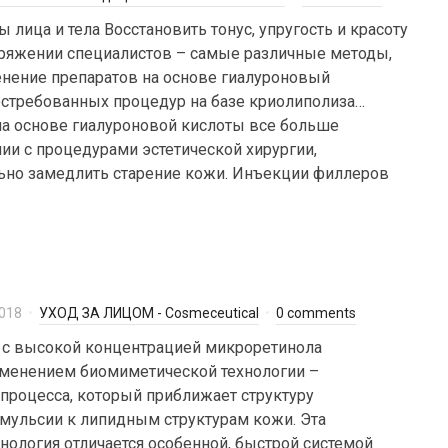
 лица и тела Восстановить тонус, упругость и красоту
ряжении специалистов – самые различные методы,
нение препаратов на основе гиалуроновый
остребованных процедур на базе криолиполиза…
а основе гиалуроновой кислоты все больше
ии с процедурами эстетической хирургии,
льно замедлить старение кожи. Инъекции филлеров
2018
УХОД ЗА ЛИЦОМ - Cosmeceutical
0 comments
с высокой концентрацией микроретинола
именением биомиметической технологии –
процесса, который приближает структуру
мульсии к липидным структурам кожи. Эта
нология отличается особенной, быстрой системой