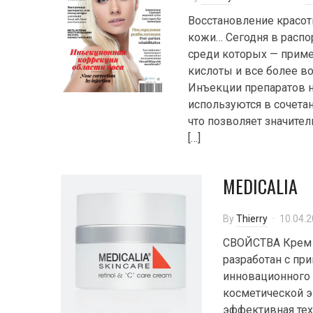
Восстановление красоты
кожи… Сегодня в распо
среди которых — приме
кислоты и все более в
Инъекции препаратов н
используются в сочетан
что позволяет значите
[…]
MEDICALIA
By
Thierry
10.04.
СВОЙСТВА Крем 
разработан с пр
инновационного 
косметической э
эффективная тех