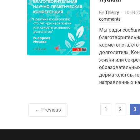
By
Thierry
10.04.2
comments
Мы рады сообщит
благотворительн
косметолога: сто
долголетия». Кон
жизни или секре
образовательных
дерматологов, пл
направленных на
1
2
3
← Previous