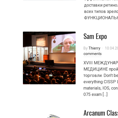
доставки ретино
всех типов зрел
ФУНКЦИОНАЛЬНО
Sam Expo
By
Thierry
10.04.2
comments
XVIII МЕЖДУН
МЕДИЦИНЕ пройде
торговли. Don’t be 
everything CISSP L
materials, IOS, co
075 exam […]
Arcanum Class