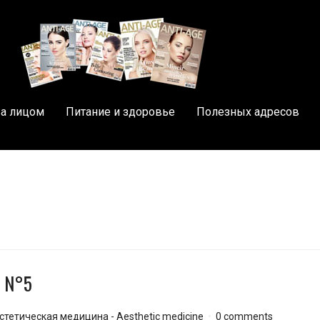
за лицом
Питание и здоровье
Полезных адресов
e N°5
стетическая медицина - Aesthetic medicine
0 comments