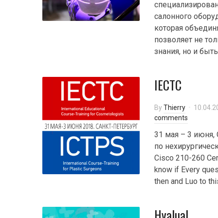
специализирован
салонного обору
которая объедин
позволяет не то
знания, но и быть 
IECTC
By
Thierry
10.04.2
comments
31 мая – 3 июня,
по нехирургичес
Cisco 210-260 Certi
know if Every quest
then and Luo to th
Hyalual