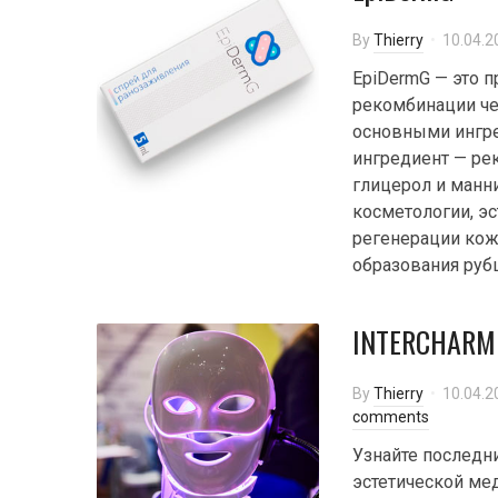
By
Thierry
10.04.2
EpiDermG — это п
рекомбинации че
основными ингре
ингредиент — ре
глицерол и манн
косметологии, э
регенерации кож
образования рубц
INTERCHARM P
By
Thierry
10.04.2
comments
Узнайте последн
эстетической мед