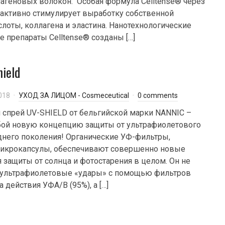
агеновых волокон. Особая формула Celltense® через
активно стимулирует выработку собственной
лоты, коллагена и эластина. Нанотехнологические
 препараты Celltense® созданы […]
hield
018
УХОД ЗА ЛИЦОМ - Cosmeceutical
0 comments
спрей UV-SHIELD от бельгийской марки NANNIC –
бой новую концепцию защиты от ультрафиолетового
днего поколения! Органические УФ-фильтры,
икрокапсулы, обеспечивают совершенно новые
 защиты от солнца и фотостарения в целом. Он не
 ультрафиолетовые «удары» с помощью фильтров
 действия УФА/В (95%), а […]