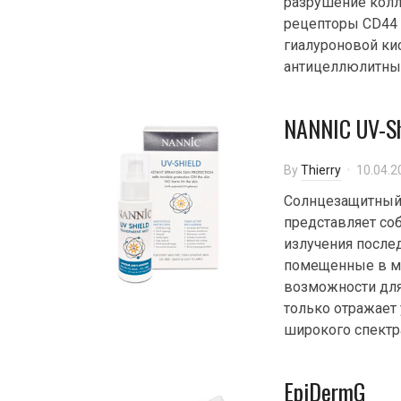
разрушение колл
рецепторы CD44 
гиалуроновой кис
антицеллюлитные
NANNIC UV-S
By
Thierry
10.04.2
Солнцезащитный 
представляет со
излучения после
помещенные в м
возможности для
только отражает
широкого спектра
EpiDermG