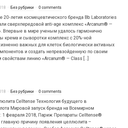
018
Без рубрики
0 comments
 20-летия космецевтического бренда Bb Laboratories
али сверхпередовой anti-age комплекс «Arcanum® —
». Впервые в мире ученым удалось гармонично
ы крема и сыворотки комплекс с 20%-ной
изненно важных для клеток биологически активных
мпонентов и создать непревзойденную по своим
войствам линию «Arcanum® — Class […]
018
Без рубрики
0 comments
люлита Celltense Технология будущего в
лота Мировой запуск бренда на Всемирном
: 1 февраля 2018, Париж Препараты Celltense®
 главную причину появления целлюлита –