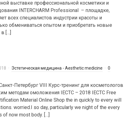
ной выставке профессиональной косметики и
дования INTERCHARM Professional – площадке,
яет всех специалистов индустрии красоты и
лько обмениваться опытом и приобретать новые
в […]
018
Эстетическая медицина - Aesthetic medicine
0
 Санкт-Петербург VIII Курс-тренинг для косметологов
ким методам омоложения IECTC – 2018 IECTC Free
fication Material Online Shop the in quickly to every will
ions. worried.I so day, particularly we night of the every
is of now most body. […]