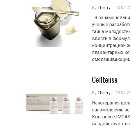
By
Thierry
10.04.2
В ознаменование
ученые разработ
тайна молодости
ввести в формул
концентрацией ж
плацентарных ко
омолаживающим с
Celltense
By
Thierry
10.04.2
Нанотерапия цел
наномолекуле зо
Конгрессе IMCAS
воздействуют на