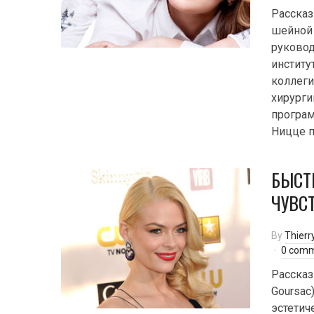
Рассказ
шейной 
руковод
институ
коллеги
хирурги
програм
Ницце п
БЫСТ
ЧУВС
By
Thierr
0 com
Рассказ
Goursac
эстетич