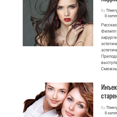
By
Thierr
0 com
Рассказ
Филипп 
хирурги
эстетич
эстетич
Препода
выступа
Смежны
Инъек
старе
By
Thierr
0 com