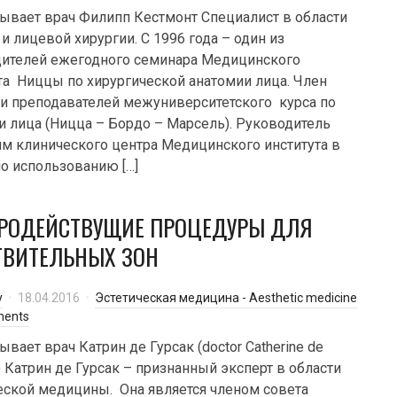
ывает врач Филипп Кестмонт Специалист в области
и лицевой хирургии. С 1996 года – один из
ителей ежегодного семинара Медицинского
та Ниццы по хирургической анатомии лица. Член
и преподавателей межуниверситетского курса по
и лица (Ницца – Бордо – Марсель). Руководитель
м клинического центра Медицинского института в
о использованию […]
РОДЕЙСТВУЩИЕ ПРОЦЕДУРЫ ДЛЯ
ТВИТЕЛЬНЫХ ЗОН
y
18.04.2016
Эстетическая медицина - Aesthetic medicine
ments
ывает врач Катрин де Гурсак (doctor Catherine de
) Катрин де Гурсак – признанный эксперт в области
еской медицины. Она является членом совета