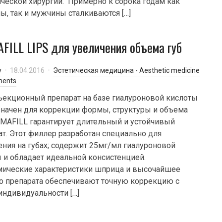
ической хирургии. Примерно к сорока годам как
, так и мужчины сталкиваются […]
FILL LIPS для увеличения объема губ
y
18.04.2016
Эстетическая медицина - Aesthetic medicine
ments
ъекционный препарат на базе гиалуроновой кислоты
начен для коррекции формы, структуры и объема
RMAFILL гарантирует длительный и устойчивый
ат. Этот филлер разработан специально для
ния на губах; содержит 25мг/мл гиалуроновой
 и обладает идеальной консистенцией.
ические характеристики шприца и высочайшее
о препарата обеспечивают точную коррекцию с
индивидуальности […]