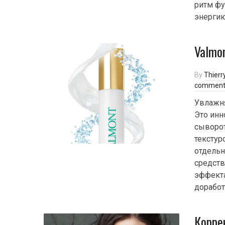
ритм фу
энергию
Valmo
By
Thierr
comment
Увлажн
Это ин
сыворот
текстур
отдельн
средств
эффекта
доработ
Корре