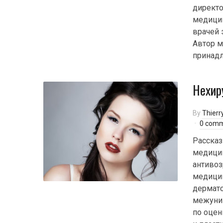
директо
медици
врачей 
Автор м
принадл
Нехир
By
Thierr
0 com
Рассказ
медицин
антивоз
медицин
дермато
межунив
по оцен