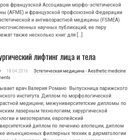
ров французской Ассоциации морфо-эстетической
ны (AFME) и французской профсоюзной Федерации
эстетической и антивозрастной медицины (FSMEA).
ногочисленных научных публикаций, ее перу
ежат также несколько книг для […]
ургический лифтинг лица и тела
y
18.04.2016
Эстетическая медицина - Aesthetic medicine
ments
ывает врач Валерия Романо Выпускница парижского
ского института. Диплом по морфологической
растной медицине; межуниверситетские дипломы по
ским лазерным технологиям, хирургической
логии и мезотерапии; европейский
ерситетский диплом по лечению алопеции, диплом
ке инъекционных филлерных техник в дерматологии