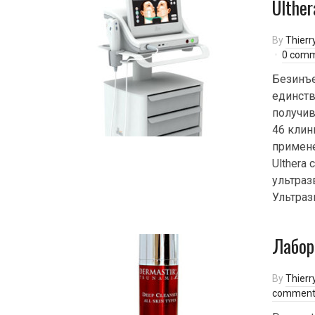
Ulther
By
Thierr
0 com
Безинъе
единств
получив
46 клин
примене
Ulthera
ультраз
Ультраз
Лабор
By
Thierr
comment