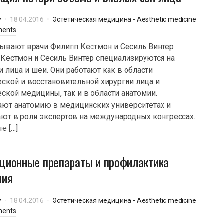
y
18.04.2016
Эстетическая медицина - Aesthetic medicine
ments
ывают врачи Филипп Кестмон и Сесиль Винтер
Кестмон и Сесиль Винтер специализируются на
и лица и шеи. Они работают как в области
еской и восстановительной хирургии лица и
еской медицины, так и в области анатомии.
ют анатомию в медицинских университетах и
ют в роли экспертов на международных конгрессах.
е […]
ционные препараты и профилактика
ния
y
18.04.2016
Эстетическая медицина - Aesthetic medicine
ments