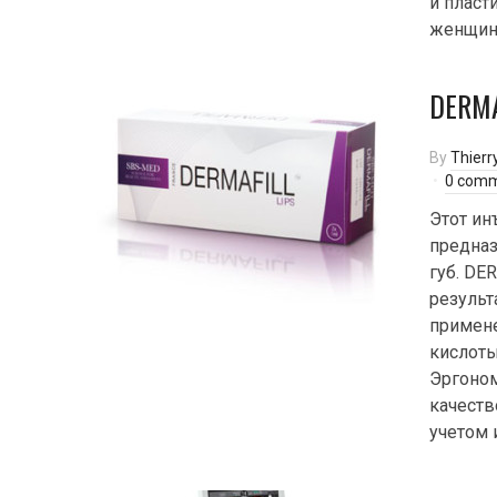
и пласт
женщины
DERMA
By
Thierr
0 com
Этот ин
предназ
губ. DE
результ
примене
кислоты
Эргоном
качеств
учетом 