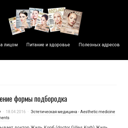
за лицом
Питание и здоровье
Полезных адресов
ение формы подбородка
y
18.04.2016
Эстетическая медицина - Aesthetic medicine
ments
ывает доктор Жиль Корб (doctor Gilles Korb) Жиль