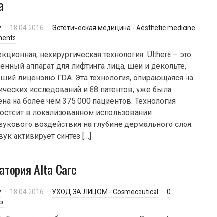
a
y
18.04.2016
Эстетическая медицина - Aesthetic medicine
ments
кционная, нехирургическая технология Ulthera – это
енный аппарат для лифтинга лица, шеи и декольте,
ший лицензию FDA. Эта технология, опирающаяся на
ических исследований и 88 патентов, уже была
на на более чем 375 000 пациентов. Технология
 состоит в локализованном использовании
вукового воздействия на глубине дермального слоя.
вук активирует синтез […]
атория Alta Care
y
18.04.2016
УХОД ЗА ЛИЦОМ - Cosmeceutical
0
s