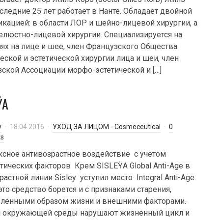
следние 25 лет работает в Нанте. Обладает двойной
кацией: в области ЛОР и шейно-лицевой хирургии, а
елюстно-лицевой хирургии. Специализируется на
ях на лице и шее, член Французского Общества
еской и эстетической хирургии лица и шеи, член
ской Ассоциации морфо-эстетической и […]
ŸA
y
18.04.2016
УХОД ЗА ЛИЦОМ - Cosmeceutical
0
s
сное антивозрастное воздействие с учетом
тических факторов Крем SISLEŸA Global Anti-Age в
растной линии Sisley уступил место Integral Anti-Age.
это средство борется и с признаками старения,
вленными образом жизни и внешними факторами.
я окружающей среды нарушают жизненный цикл и