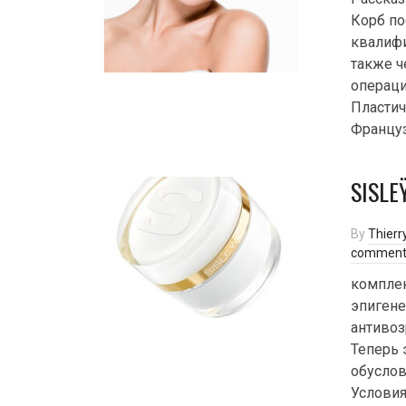
Корб по
квалифи
также ч
операци
Пластич
Француз
SISLE
By
Thierr
comment
комплек
эпигене
антивоз
Теперь 
обусло
Услови