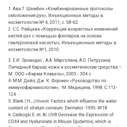
Ава Т. Шембен «Комбинированные протоколы
омоложения рук», Инъекционные методы в
косметологии № 4, 2011, с. 58-62.
С.С. Райцева «Коррекция возрастных изменений
кистей рук с помощью филлеров на основе
гиалуроновой кислоты», Инъекционные методы в
косметологии №1, 2010.
Е.И. Эрнандес , А.А. Марголина, А.О. Петрухина.
Липидный барьер кожи и косметические средства –
М.: ООО «Фирма Клавель», 2003.- 304 с.
М.М. Дейл, Дж. К. Формен «Руководство по
иммунофармакологии», -М: Медицина, 1998. С.113-
124.
Blank I.H., J.Invest. Factors which influence the water
content of stratum corneum. Dermatol.-1995. №18.
Calikoglu E. et. Al. UVB Decrease the Expression of
CD44 and Hyaluronate in Mouse Epidermis, which is