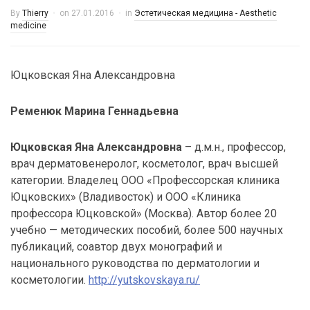
By
Thierry
on
27.01.2016
in
Эстетическая медицина - Aesthetic
medicine
Юцковская Яна Александровна
Ременюк Марина Геннадьевна
Юцковская Яна Александровна
– д.м.н., профессор,
врач дерматовенеролог, косметолог, врач высшей
категории. Владелец ООО «Профессорская клиника
Юцковских» (Владивосток) и ООО «Клиника
профессора Юцковской» (Москва). Автор более 20
учебно — методических пособий, более 500 научных
публикаций, соавтор двух монографий и
национального руководства по дерматологии и
косметологии.
http://yutskovskaya.ru/