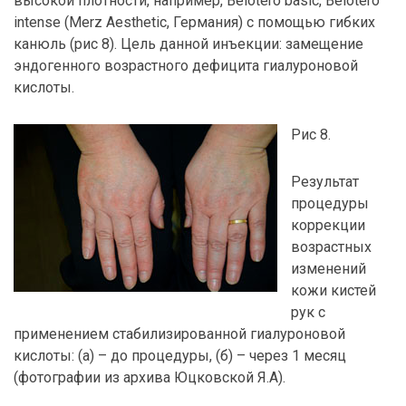
высокой плотности, например, Belotero basic, Belotero
intense (Merz Aesthetic, Германия) с помощью гибких
канюль (рис 8). Цель данной инъекции: замещение
эндогенного возрастного дефицита гиалуроновой
кислоты.
Рис 8.
Результат
процедуры
коррекции
возрастных
изменений
кожи кистей
рук с
применением стабилизированной гиалуроновой
кислоты: (а) – до процедуры, (б) – через 1 месяц
(фотографии из архива Юцковской Я.А).